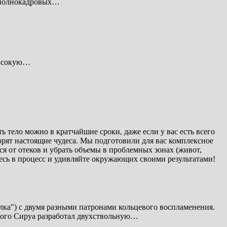
я полнокадровых…
высокую…
 тело можно в кратчайшие сроки, даже если у вас есть всего
рят настоящие чудеса. Мы подготовили для вас комплексное
ся от отеков и убрать объемы в проблемных зонах (живот,
есь в процесс и удивляйте окружающих своими результатами!
лка") с двумя разными патронами кольцевого воспламенения.
этого Сируа разработал двухствольную…