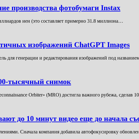
ние производства фотобумаги Instax
 миллиардов иен (это составляет примерно 31.8 миллиона…
истичных изображений ChatGPT Images
ель для генерации и редактирования изображений под название
100-тысячный снимок
connaissance Orbiter» (MRO) достигла важного рубежа, сделав 
ают до 10 минут видео еще до начала с
влениями. Сначала компания добавила автофокусировку обновле