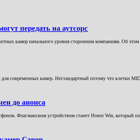
огут передать на аутсорс
жетных камер начального уровня сторонним компаниям. Об это
 для современных камер. Нестандартный потому что клетки MI
ен до анонса
тфонов. Флагманским устройством станет Honor Win, который 
камер Canon