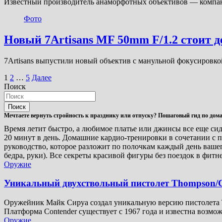
Известный производитель анаморфотных объективов — компани
Фото
Новый 7Artisans MF 50mm F/1.2 стоит д
7Artisans выпустили новый объектив с манульной фокусировк
Пагинация
1
2
…
5
Далее
Поиск
записей
Поиск
Мечтаете вернуть стройность к празднику или отпуску? Пошаговый гид по до
Время летит быстро, а любимое платье или джинсы все еще сид
20 минут в день. Домашние кардио-тренировки в сочетании с
руководство, которое разложит по полочкам каждый день вашег
бедра, руки). Все секреты красивой фигуры без поездок в фитн
Оружие
Уникальный двухствольный пистолет Thompson/C
Оружейник Майк Сируа создал уникальную версию пистолета Th
Платформа Contender существует с 1967 года и известна возм
Оружие