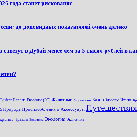
026 года станет рискованно
сии: до доковидных показателей очень далеко
 отвезут в Дубай менее чем за 5 тысяч рублей в к
лении?
Животные
Закон
Европа
 Тунберг
Евросоюз (ЕС)
Здоровье
Италия
Загрязнение
Кр
Путешествия
а
Природа
Приспособления и Аксессуары
Экология
краина
Франция
Экономика
Экзамены