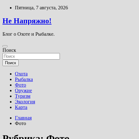
Перейти
Пятница, 7 августа, 2026
к
содержимому
Не Напряжно!
Блог о Охоте и Рыбалке.
Поиск
Поиск
Охота
Рыбалка
Фото
Оружие
Туризм
Экология
Карта
Главная
Фото
Рубрика:
Фото