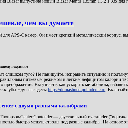
я Blazar выпустила новый Blazar Mantis 135mm T3.2 1.33х дл
ешевле, чем вы думаете
ой для APS-C камер. Он имеет крепкий металлический корпус, 
машнему похудению
ят слишком туго? Не паникуйте, исправить ситуацию и подтянуть
 правильным питьевым режимом и легким дефицитом калорий тво
о преображения. Вы узнаете, как ускорить метаболизм, избавить
ес-клубы ждут вас здесь:
https://domashnee-pohudenie.ru
. Включайт
enter с двумя разными калибрами
ompson/Center Contender — двуствольный over/under ("вертика
ожностью быстро менять стволы под разные калибры. На основе 