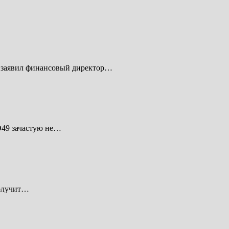
м заявил финансовый директор…
D49 зачастую не…
получит…