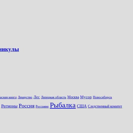
аникулы
Лес
Мусор
Москва
асная книга
Лекарство
Липецкая область
Новосибирск
Рыбалка
Россия
Регионы
США
Следственный комитет
Россияне