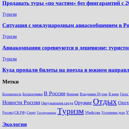
Продавать туры «по частям» без фингарантий с 2
Туризм
Ситуация с международным авиасообщением в Рос
Туризм
Авиакомпании соревнуются в дешевизне: туристов
Туризм
Куда пропали билеты на поезда в южном направ
Метки
В России
Владимир Путин
Безопасность
Беспилотники
Венеция
В мире
Грета
Отдых
Новости России
Оружие
Охот
Окружающая среда
Туризм
У
Убийства
России (СК РФ)
Спорт
Уголовные дела
Тестирование
Экология