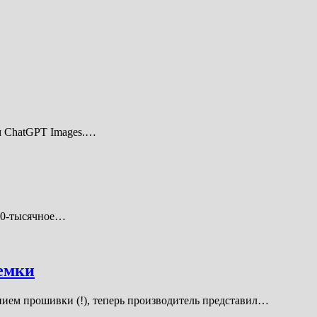
м ChatGPT Images.…
100-тысячное…
ъемки
нием прошивки (!), теперь производитель представил…