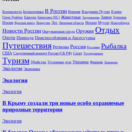
В России
Владимир Путин
Безопасность
Беспилотники
Венеция
В мире
Животные
Закон
Европа
Грета Тунберг
Евросоюз (ЕС)
Здоровье
Загрязнение
Лес
Мусор
Италия
Москва
Красная книга
Лекарство
Липецкая область
Новосибирск
Отдых
Новости России
Оружие
Окружающая среда
Охота
Природа
Приспособления и Аксессуары
Путешествия
Рыбалка
Россия
Регионы
Россияне
США
Следственный комитет России (СК РФ)
Спорт
Тестирование
Туризм
Украина
Убийства
Уголовные дела
Франция
Экзамены
Экология
Экономика
Экология
Экология
В Крыму создали три новые особо охраняемые
природные территории
Экология