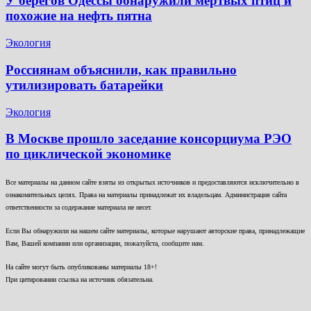
У берегов Одессы обнаружили мёртвых птиц и
похожие на нефть пятна
Экология
Россиянам объяснили, как правильно
утилизировать батарейки
Экология
В Москве прошло заседание консорциума РЭО
по циклической экономике
Все материалы на данном сайте взяты из открытых источников и предоставляются исключительно в
ознакомительных целях. Права на материалы принадлежат их владельцам. Администрация сайта
ответственности за содержание материала не несет.
Если Вы обнаружили на нашем сайте материалы, которые нарушают авторские права, принадлежащие
Вам, Вашей компании или организации, пожалуйста, сообщите нам.
На сайте могут быть опубликованы материалы 18+!
При цитировании ссылка на источник обязательна.