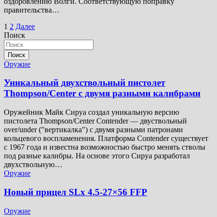
оздоровлению Волги. Соответствующую поправку
правительства…
Пагинация
1
2
Далее
Поиск
записей
Поиск
Оружие
Уникальный двухствольный пистолет
Thompson/Center с двумя разными калибрами
Оружейник Майк Сируа создал уникальную версию
пистолета Thompson/Center Contender — двуствольный
over/under ("вертикалка") с двумя разными патронами
кольцевого воспламенения. Платформа Contender существует
с 1967 года и известна возможностью быстро менять стволы
под разные калибры. На основе этого Сируа разработал
двухствольную…
Оружие
Новый прицел SLx 4.5-27×56 FFP
Оружие