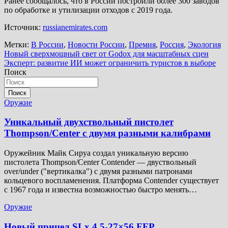
Ранее сообщалось, что в России построили более 300 заводов
по обработке и утилизации отходов с 2019 года.
Источник:
russianemirates.com
Метки:
В России
,
Новости России
,
Премия
,
Россия
,
Экология
Навигация
Новый сверхмощный свет от Godox для масштабных сцен
Эксперт: развитие ИИ может ограничить туристов в выборе
по
Поиск
записям
Поиск
Оружие
Уникальный двухствольный пистолет
Thompson/Center с двумя разными калибрами
Оружейник Майк Сируа создал уникальную версию
пистолета Thompson/Center Contender — двуствольный
over/under ("вертикалка") с двумя разными патронами
кольцевого воспламенения. Платформа Contender существует
с 1967 года и известна возможностью быстро менять…
Оружие
Новый прицел SLx 4.5-27×56 FFP