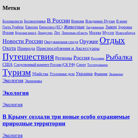
Метки
В России
Владимир Путин
Безопасность
Беспилотники
Венеция
В мире
Животные
Закон
Европа
Грета Тунберг
Евросоюз (ЕС)
Здоровье
Загрязнение
Лес
Мусор
Италия
Москва
Красная книга
Лекарство
Липецкая область
Новосибирск
Отдых
Новости России
Оружие
Окружающая среда
Охота
Природа
Приспособления и Аксессуары
Путешествия
Рыбалка
Россия
Регионы
Россияне
США
Следственный комитет России (СК РФ)
Спорт
Тестирование
Туризм
Украина
Убийства
Уголовные дела
Франция
Экзамены
Экология
Экономика
Экология
Экология
В Крыму создали три новые особо охраняемые
природные территории
Экология