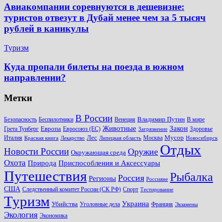
Авиакомпании соревнуются в дешевизне:
туристов отвезут в Дубай менее чем за 5 тысяч
рублей в каникулы
Туризм
Куда пропали билеты на поезда в южном
направлении?
Метки
В России
Владимир Путин
Безопасность
Беспилотники
Венеция
В мире
Животные
Закон
Европа
Грета Тунберг
Евросоюз (ЕС)
Здоровье
Загрязнение
Лес
Мусор
Италия
Москва
Красная книга
Лекарство
Липецкая область
Новосибирск
Отдых
Новости России
Оружие
Окружающая среда
Охота
Природа
Приспособления и Аксессуары
Путешествия
Рыбалка
Россия
Регионы
Россияне
США
Следственный комитет России (СК РФ)
Спорт
Тестирование
Туризм
Украина
Убийства
Уголовные дела
Франция
Экзамены
Экология
Экономика