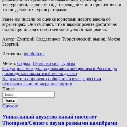
экскурсиями, сервисом гида-переводчика или проводника, и
это не делает их туроператорами.
Ранее мы писали об оценке юристами нового закона об
агрегаторах. Они считают, что в законопроекте достаточно
полно прописана ответственность участников рынка.
Автор: Дмитрий Солдатенков Туристический рынок, Мохов
Георгий,
Источник:
tourdom.ru
Метки:
Отдых
,
Путешествия
,
Туризм
Навигация
Ситуация с международным авиасообщением в России: до
доковидных показателей очень далеко
по
Кыргызстан опроверг сообщения о въезде россиян
записям
исключительно по загранпаспортам
Поиск
Поиск
Оружие
Уникальный двухствольный пистолет
Thompson/Center с двумя разными калибрами