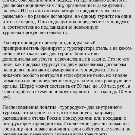
для любых юридических лиц, организаций и даже физлиц,
включая ИП и самозанятых, которые продают туруслуги
раздельно – по разным договорам, но одному туристу на один
и тот же период. Они подпадут под определение турпродукт,
и, соответственно под санкции за незаконную
туроператорскую деятельность.
Эксперт приводит пример: индивидуальный
предприниматель бронирует у туроператора отель, а на каком-
либо сайте заказывает для туриста билеты или
дополнительные услуги, перечисленные в законе. Это не что
иное, как продажа туруслуг по двум раздельным договорам –
налицо все признаки формирования турпродукта. Пока
никакого особого контроля в этой сфере не было, но вполне
возможно новое определение «подтолкнет» контролирующие
органы. Штраф может составить от 50 тыс. до 100 тыс. руб., а
если подобную схему использует юрлицо – от 5 млн до 10 млн
руб.
После изменения понятия «турпродукт» для внутреннего
туризма, это затронет и тех, кто компонует, например,
размещение в отелях России с экскурсиями или походами с
инструктором-проводником. Исключение сделано только для
гостиниц: они вправе дополнять свои собственные услуги по
размещению перевозкой любым видом транспорта,