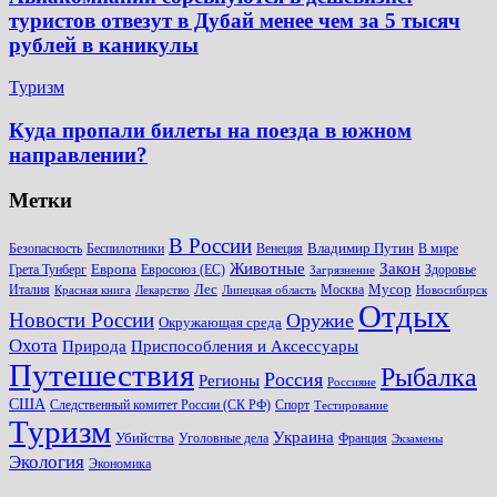
туристов отвезут в Дубай менее чем за 5 тысяч
рублей в каникулы
Туризм
Куда пропали билеты на поезда в южном
направлении?
Метки
В России
Владимир Путин
Безопасность
Беспилотники
Венеция
В мире
Животные
Закон
Европа
Грета Тунберг
Евросоюз (ЕС)
Здоровье
Загрязнение
Лес
Мусор
Италия
Москва
Красная книга
Лекарство
Липецкая область
Новосибирск
Отдых
Новости России
Оружие
Окружающая среда
Охота
Природа
Приспособления и Аксессуары
Путешествия
Рыбалка
Россия
Регионы
Россияне
США
Следственный комитет России (СК РФ)
Спорт
Тестирование
Туризм
Украина
Убийства
Уголовные дела
Франция
Экзамены
Экология
Экономика