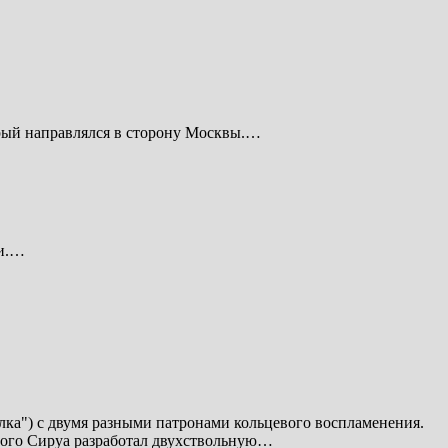
ый направлялся в сторону Москвы.…
ни.…
лка") с двумя разными патронами кольцевого воспламенения.
этого Сируа разработал двухствольную…