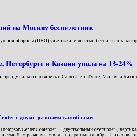
ий на Москву беспилотник
шной обороны (ПВО) уничтожили десятый беспилотник, котор
, Петербурге и Казани упала на 13-24%
 аренду сильно снизились в Санкт-Петербурге, Москве и Каза
enter с двумя разными калибрами
ompson/Center Contender — двуствольный over/under ("вертика
ожностью быстро менять стволы под разные калибры. На основе 