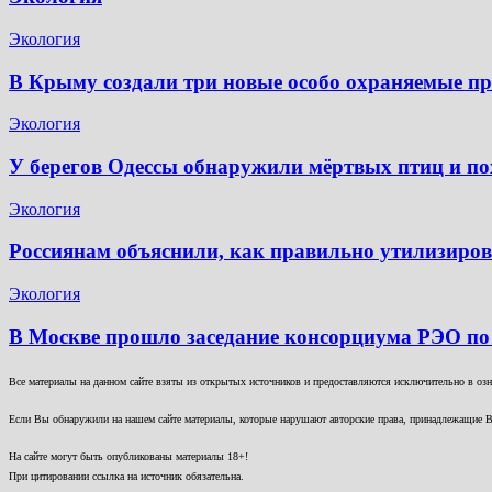
Экология
В Крыму создали три новые особо охраняемые п
Экология
У берегов Одессы обнаружили мёртвых птиц и по
Экология
Россиянам объяснили, как правильно утилизиров
Экология
В Москве прошло заседание консорциума РЭО по
Все материалы на данном сайте взяты из открытых источников и предоставляются исключительно в озна
Если Вы обнаружили на нашем сайте материалы, которые нарушают авторские права, принадлежащие В
На сайте могут быть опубликованы материалы 18+!
При цитировании ссылка на источник обязательна.