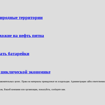
риродные территории
хожие на нефть пятна
ать батарейки
 циклической экономике
комительных целях. Права на материалы принадлежат их владельцам. Администрация сайта ответственност
ам, Вашей компании или организации, пожалуйста, сообщите нам.