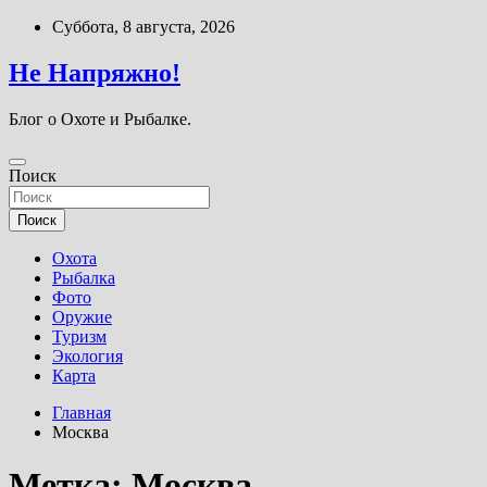
Перейти
Суббота, 8 августа, 2026
к
содержимому
Не Напряжно!
Блог о Охоте и Рыбалке.
Поиск
Поиск
Охота
Рыбалка
Фото
Оружие
Туризм
Экология
Карта
Главная
Москва
Метка:
Москва