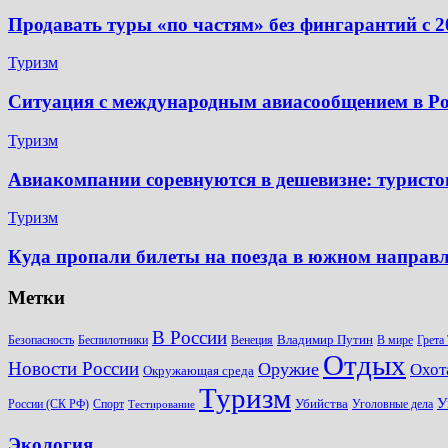
Продавать туры «по частям» без фингарантий с 2
Туризм
Ситуация с международным авиасообщением в Рос
Туризм
Авиакомпании соревнуются в дешевизне: туристов
Туризм
Куда пропали билеты на поезда в южном направ
Метки
В России
Владимир Путин
Безопасность
Беспилотники
Венеция
В мире
Грета
Отдых
Новости России
Оружие
Охот
Окружающая среда
Туризм
У
Убийства
России (СК РФ)
Спорт
Уголовные дела
Тестирование
Экология