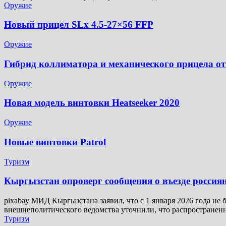
Оружие
Новый прицел SLx 4.5-27×56 FFP
Оружие
Гибрид коллиматора и механического прицела от
Оружие
Новая модель винтовки Heatseeker 2020
Оружие
Новые винтовки Patrol
Туризм
Кыргызстан опроверг сообщения о въезде россия
pixabay МИД Кыргызстана заявил, что с 1 января 2026 года не
внешнеполитического ведомства уточнили, что распространен
Туризм