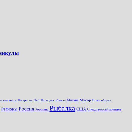
аникулы
Лес
Мусор
Москва
асная книга
Лекарство
Липецкая область
Новосибирск
Рыбалка
Россия
Регионы
США
Следственный комитет
Россияне