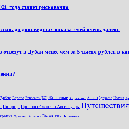
026 года станет рискованно
сии: до доковидных показателей очень далеко
 отвезут в Дубай менее чем за 5 тысяч рублей в к
лении?
Животные
Закон
Европа
 Тунберг
Евросоюз (ЕС)
Здоровье
Италия
Загрязнение
Кр
Путешествия
а
Природа
Приспособления и Аксессуары
Экология
краина
Франция
Экономика
Экзамены