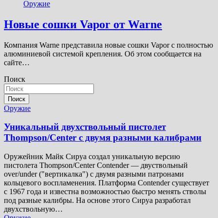
Оружие
Новые сошки Vapor от Warne
Компания Warne представила новые сошки Vapor с полностью
алюминиевой системой крепления. Об этом сообщается на
сайте…
Поиск
Поиск
Оружие
Уникальный двухствольный пистолет
Thompson/Center с двумя разными калибрами
Оружейник Майк Сируа создал уникальную версию
пистолета Thompson/Center Contender — двуствольный
over/under ("вертикалка") с двумя разными патронами
кольцевого воспламенения. Платформа Contender существует
с 1967 года и известна возможностью быстро менять стволы
под разные калибры. На основе этого Сируа разработал
двухствольную…
Оружие