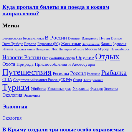
Куда пропали билеты на поезда в южном
направлении?
Метки
В России
Владимир Путин
Безопасность
Беспилотники
Венеция
В мире
Животные
Закон
Европа
Грета Тунберг
Евросоюз (ЕС)
Здоровье
Загрязнение
Лес
Мусор
Италия
Москва
Красная книга
Лекарство
Липецкая область
Новосибирск
Отдых
Новости России
Оружие
Окружающая среда
Охота
Природа
Приспособления и Аксессуары
Путешествия
Рыбалка
Россия
Регионы
Россияне
США
Следственный комитет России (СК РФ)
Спорт
Тестирование
Туризм
Украина
Убийства
Уголовные дела
Франция
Экзамены
Экология
Экономика
Экология
Экология
В Крыму создали три новые особо охраняемые