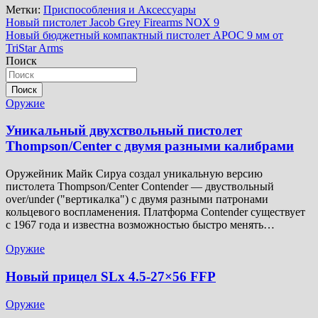
Метки:
Приспособления и Аксессуары
Навигация
Новый пистолет Jacob Grey Firearms NOX 9
Новый бюджетный компактный пистолет APOC 9 мм от
по
TriStar Arms
записям
Поиск
Поиск
Оружие
Уникальный двухствольный пистолет
Thompson/Center с двумя разными калибрами
Оружейник Майк Сируа создал уникальную версию
пистолета Thompson/Center Contender — двуствольный
over/under ("вертикалка") с двумя разными патронами
кольцевого воспламенения. Платформа Contender существует
с 1967 года и известна возможностью быстро менять…
Оружие
Новый прицел SLx 4.5-27×56 FFP
Оружие