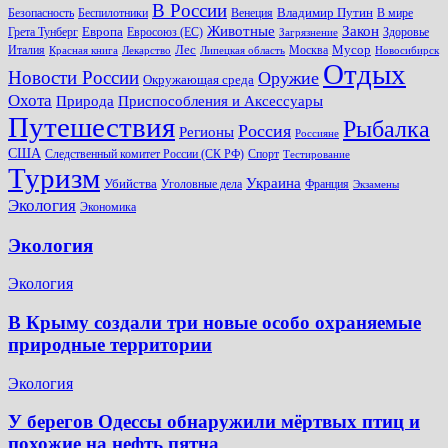
В России
Владимир Путин
Безопасность
Беспилотники
Венеция
В мире
Животные
Закон
Европа
Грета Тунберг
Евросоюз (ЕС)
Здоровье
Загрязнение
Лес
Мусор
Италия
Москва
Красная книга
Лекарство
Липецкая область
Новосибирск
Отдых
Новости России
Оружие
Окружающая среда
Охота
Природа
Приспособления и Аксессуары
Путешествия
Рыбалка
Россия
Регионы
Россияне
США
Следственный комитет России (СК РФ)
Спорт
Тестирование
Туризм
Украина
Убийства
Уголовные дела
Франция
Экзамены
Экология
Экономика
Экология
Экология
В Крыму создали три новые особо охраняемые
природные территории
Экология
У берегов Одессы обнаружили мёртвых птиц и
похожие на нефть пятна