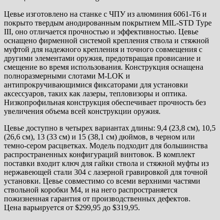
Цевье изготовлено на станке с ЧПУ из алюминия 6061-T6 и
покрыто твердым анодированным покрытием MIL-STD Type
III, оно отличается прочностью и эффективностью. Цевье
оснащено фирменной системой крепления ствола и стяжной
муфтой для надежного крепления и точного совмещения с
другими элементами оружия, предотвращая провисание и
смещение во время использования.
Конструкция оснащена
полноразмерными слотами M-LOK и
антипрокручивающимися фиксаторами для установки
аксессуаров, таких как лазеры, тепловизоры и оптика.
Низкопрофильная конструкция обеспечивает прочность без
увеличения объема всей конструкции оружия.
Цевье доступно в четырех вариантах длины: 9,4 (23,8 см), 10,5
(26,6 см), 13 (33 см) и 15 (38,1 см) дюймов, в черном или
темно-сером расцветках. Модель подходит для большинства
распространенных конфигураций винтовок. В комплект
поставки входит ключ для гайки ствола и стяжной муфты из
нержавеющей стали 304 с лазерной гравировкой для точной
установки. Цевье совместимо со всеми верхними частями
ствольной коробки M4, и на него распространяется
пожизненная гарантия от производственных дефектов.
Цена варьируется от $299,95 до $319,95.