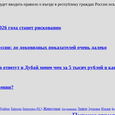
 будет вводить правило о въезде в республику граждан России и
026 года станет рискованно
сии: до доковидных показателей очень далеко
 отвезут в Дубай менее чем за 5 тысяч рублей в к
лении?
Животные
Закон
Европа
 Тунберг
Евросоюз (ЕС)
Здоровье
Италия
Загрязнение
Кр