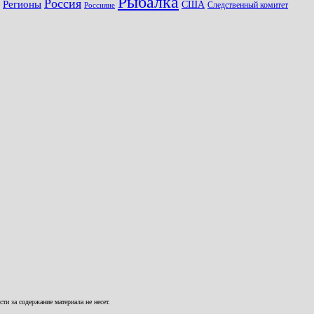
Рыбалка
Россия
Регионы
США
Следственный комитет
Россияне
и за содержание материала не несет.