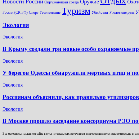
Отдых
Новости России
Оружие
Охот
Окружающая среда
Туризм
У
Убийства
России (СК РФ)
Спорт
Уголовные дела
Тестирование
Экология
Экология
В Крыму создали три новые особо охраняемые п
Экология
У берегов Одессы обнаружили мёртвых птиц и по
Экология
Россиянам объяснили, как правильно утилизиров
Экология
В Москве прошло заседание консорциума РЭО по
Все материалы на данном сайте взяты из открытых источников и предоставляются исключительно в озна