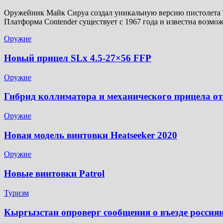
Оружейник Майк Сируа создал уникальную версию пистолета Th
Платформа Contender существует с 1967 года и известна возм
Оружие
Новый прицел SLx 4.5-27×56 FFP
Оружие
Гибрид коллиматора и механического прицела от
Оружие
Новая модель винтовки Heatseeker 2020
Оружие
Новые винтовки Patrol
Туризм
Кыргызстан опроверг сообщения о въезде россия