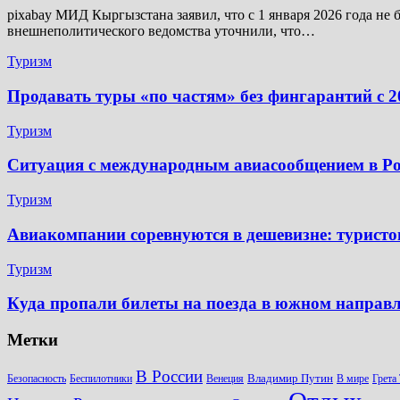
pixabay МИД Кыргызстана заявил, что с 1 января 2026 года не
внешнеполитического ведомства уточнили, что…
Туризм
Продавать туры «по частям» без фингарантий с 2
Туризм
Ситуация с международным авиасообщением в Рос
Туризм
Авиакомпании соревнуются в дешевизне: туристов
Туризм
Куда пропали билеты на поезда в южном направ
Метки
В России
Владимир Путин
Безопасность
Беспилотники
Венеция
В мире
Грета