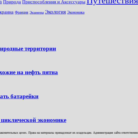
Путешествия
а
Природа
Приспособления и Аксессуары
Экология
краина
Франция
Экономика
Экзамены
риродные территории
хожие на нефть пятна
ать батарейки
 циклической экономике
комительных целях. Права на материалы принадлежат их владельцам. Администрация сайта ответственност