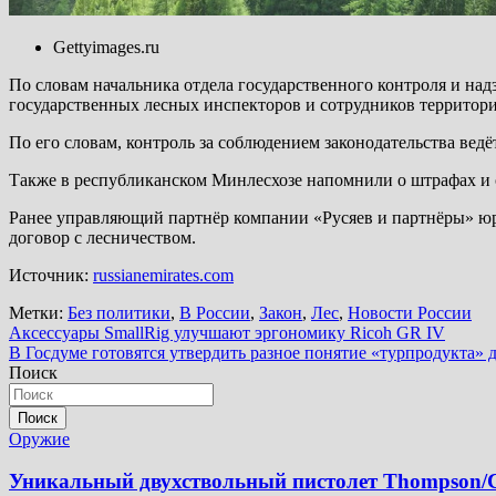
Gettyimages.ru
По словам начальника отдела государственного контроля и на
государственных лесных инспекторов и сотрудников территор
По его словам, контроль за соблюдением законодательства ведё
Также в республиканском Минлесхозе напомнили о штрафах и о
Ранее управляющий партнёр компании «Русяев и партнёры» юр
договор с лесничеством.
Источник:
russianemirates.com
Метки:
Без политики
,
В России
,
Закон
,
Лес
,
Новости России
Навигация
Аксессуары SmallRig улучшают эргономику Ricoh GR IV
В Госдуме готовятся утвердить разное понятие «турпродукта» 
по
Поиск
записям
Поиск
Оружие
Уникальный двухствольный пистолет Thompson/C