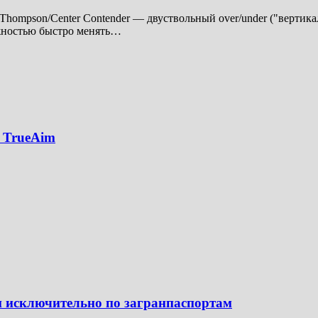
ompson/Center Contender — двуствольный over/under ("вертика
ожностью быстро менять…
 TrueAim
н исключительно по загранпаспортам