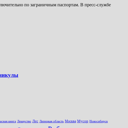
сключительно по заграничным паспортам. В пресс-службе
аникулы
Лес
Мусор
Москва
асная книга
Лекарство
Липецкая область
Новосибирск