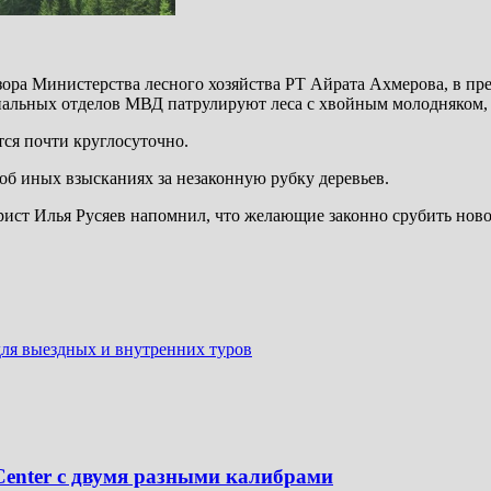
дзора Министерства лесного хозяйства РТ Айрата Ахмерова, в п
иальных отделов МВД патрулируют леса с хвойным молодняком, 
тся почти круглосуточно.
б иных взысканиях за незаконную рубку деревьев.
ист Илья Русяев напомнил, что желающие законно срубить нов
для выездных и внутренних туров
enter с двумя разными калибрами