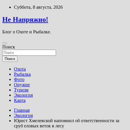
Перейти
Суббота, 8 августа, 2026
к
содержимому
Не Напряжно!
Блог о Охоте и Рыбалке.
Поиск
Поиск
Охота
Рыбалка
Фото
Оружие
Туризм
Экология
Карта
Главная
Экология
Юрист Хмелевской напомнил об ответственности за
сруб еловых веток в лесу