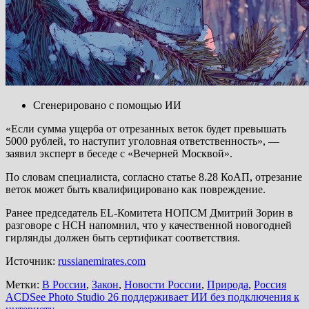
Сгенерировано с помощью ИИ
«Если сумма ущерба от отрезанных веток будет превышать
5000 рублей, то наступит уголовная ответственность», —
заявил эксперт в беседе с «Вечерней Москвой».
По словам специалиста, согласно статье 8.28 КоАП, отрезание
веток может быть квалифицировано как повреждение.
Ранее председатель EL-Комитета НОПСМ Дмитрий Зорин в
разговоре с НСН напомнил, что у качественной новогодней
гирлянды должен быть сертификат соответствия.
Источник:
russianemirates.com
Метки:
В России
,
Закон
,
Новости России
,
Природа
,
Россия
Навигация
ACDSee Photo Studio 26 поддерживает ИИ без подключения к