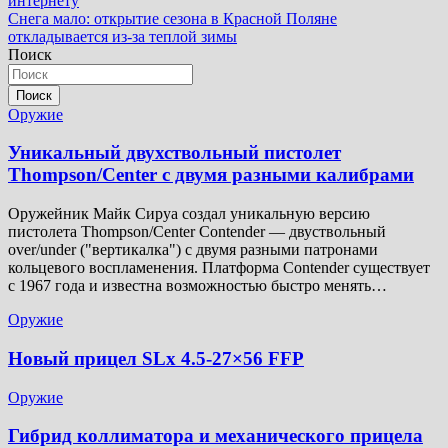
интернету
по
Снега мало: открытие сезона в Красной Поляне
записям
откладывается из-за теплой зимы
Поиск
Поиск
Оружие
Уникальный двухствольный пистолет
Thompson/Center с двумя разными калибрами
Оружейник Майк Сируа создал уникальную версию
пистолета Thompson/Center Contender — двуствольный
over/under ("вертикалка") с двумя разными патронами
кольцевого воспламенения. Платформа Contender существует
с 1967 года и известна возможностью быстро менять…
Оружие
Новый прицел SLx 4.5-27×56 FFP
Оружие
Гибрид коллиматора и механического прицела