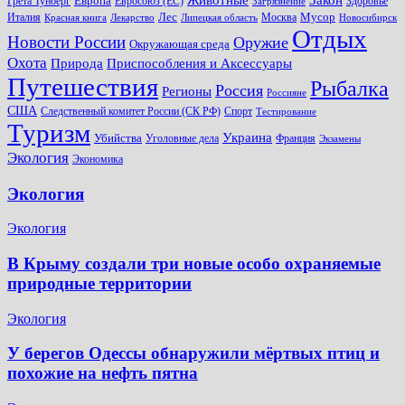
Европа
Грета Тунберг
Евросоюз (ЕС)
Здоровье
Загрязнение
Лес
Мусор
Италия
Москва
Красная книга
Лекарство
Липецкая область
Новосибирск
Отдых
Новости России
Оружие
Окружающая среда
Охота
Природа
Приспособления и Аксессуары
Путешествия
Рыбалка
Россия
Регионы
Россияне
США
Следственный комитет России (СК РФ)
Спорт
Тестирование
Туризм
Украина
Убийства
Уголовные дела
Франция
Экзамены
Экология
Экономика
Экология
Экология
В Крыму создали три новые особо охраняемые
природные территории
Экология
У берегов Одессы обнаружили мёртвых птиц и
похожие на нефть пятна