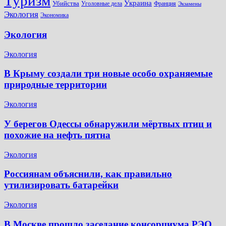
Туризм
Украина
Убийства
Уголовные дела
Франция
Экзамены
Экология
Экономика
Экология
Экология
В Крыму создали три новые особо охраняемые
природные территории
Экология
У берегов Одессы обнаружили мёртвых птиц и
похожие на нефть пятна
Экология
Россиянам объяснили, как правильно
утилизировать батарейки
Экология
В Москве прошло заседание консорциума РЭО