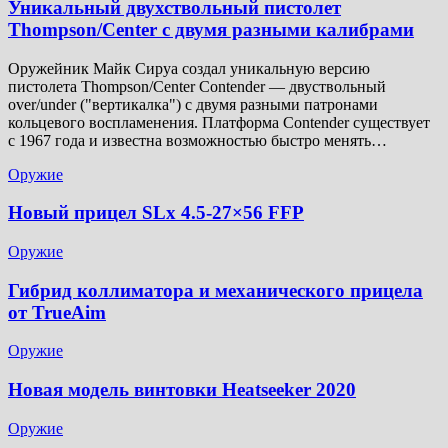
Уникальный двухствольный пистолет
Thompson/Center с двумя разными калибрами
Оружейник Майк Сируа создал уникальную версию
пистолета Thompson/Center Contender — двуствольный
over/under ("вертикалка") с двумя разными патронами
кольцевого воспламенения. Платформа Contender существует
с 1967 года и известна возможностью быстро менять…
Оружие
Новый прицел SLx 4.5-27×56 FFP
Оружие
Гибрид коллиматора и механического прицела
от TrueAim
Оружие
Новая модель винтовки Heatseeker 2020
Оружие