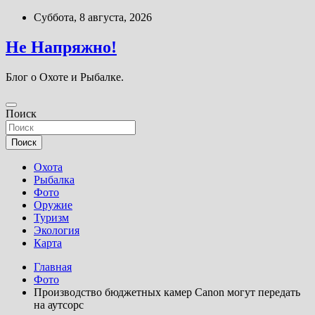
Перейти
Суббота, 8 августа, 2026
к
содержимому
Не Напряжно!
Блог о Охоте и Рыбалке.
Поиск
Поиск
Охота
Рыбалка
Фото
Оружие
Туризм
Экология
Карта
Главная
Фото
Производство бюджетных камер Canon могут передать
на аутсорс