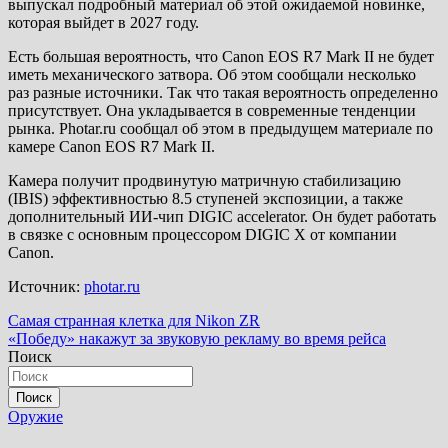
выпускал подробный материал об этой ожидаемой новинке,
которая выйдет в 2027 году.
Есть большая вероятность, что Canon EOS R7 Mark II не будет
иметь механического затвора. Об этом сообщали несколько
раз разные источники. Так что такая вероятность определенно
присутствует. Она укладывается в современные тенденции
рынка. Photar.ru сообщал об этом в предыдущем материале по
камере Canon EOS R7 Mark II.
Камера получит продвинутую матричную стабилизацию
(IBIS) эффективностью 8.5 ступеней экспозиции, а также
дополнительный ИИ-чип DIGIC accelerator. Он будет работать
в связке с основным процессором DIGIC X от компании
Canon.
Источник:
photar.ru
Навигация
Самая странная клетка для Nikon ZR
«Победу» накажут за звуковую рекламу во время рейса
по
Поиск
записям
Поиск
Оружие