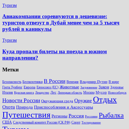
Туризм
Авиакомпании соревнуются в дешевизне:
туристов отвезут в Дубай менее чем за 5 тысяч
рублей в каникулы
Туризм
Куда пропали билеты на поезда в южном
направлении?
Метки
В России
Владимир Путин
Безопасность
Беспилотники
Венеция
В мире
Животные
Закон
Европа
Грета Тунберг
Евросоюз (ЕС)
Здоровье
Загрязнение
Лес
Мусор
Италия
Москва
Красная книга
Лекарство
Липецкая область
Новосибирск
Отдых
Новости России
Оружие
Окружающая среда
Охота
Природа
Приспособления и Аксессуары
Путешествия
Рыбалка
Россия
Регионы
Россияне
США
Следственный комитет России (СК РФ)
Спорт
Тестирование