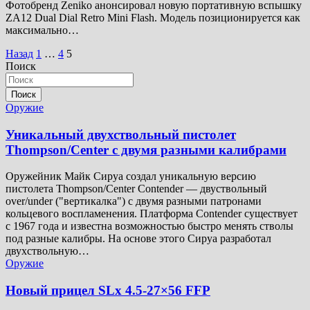
Фотобренд Zeniko анонсировал новую портативную вспышку
ZA12 Dual Dial Retro Mini Flash. Модель позиционируется как
максимально…
Пагинация
Назад
1
…
4
5
Поиск
записей
Поиск
Оружие
Уникальный двухствольный пистолет
Thompson/Center с двумя разными калибрами
Оружейник Майк Сируа создал уникальную версию
пистолета Thompson/Center Contender — двуствольный
over/under ("вертикалка") с двумя разными патронами
кольцевого воспламенения. Платформа Contender существует
с 1967 года и известна возможностью быстро менять стволы
под разные калибры. На основе этого Сируа разработал
двухствольную…
Оружие
Новый прицел SLx 4.5-27×56 FFP