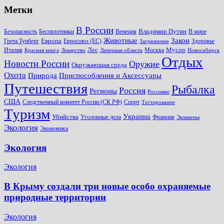
Метки
В России
Владимир Путин
Безопасность
Беспилотники
Венеция
В мире
Животные
Закон
Европа
Грета Тунберг
Евросоюз (ЕС)
Здоровье
Загрязнение
Лес
Мусор
Италия
Москва
Красная книга
Лекарство
Липецкая область
Новосибирск
Отдых
Новости России
Оружие
Окружающая среда
Охота
Природа
Приспособления и Аксессуары
Путешествия
Рыбалка
Россия
Регионы
Россияне
США
Следственный комитет России (СК РФ)
Спорт
Тестирование
Туризм
Украина
Убийства
Уголовные дела
Франция
Экзамены
Экология
Экономика
Экология
Экология
В Крыму создали три новые особо охраняемые
природные территории
Экология