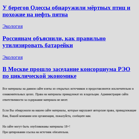
У берегов Одессы обнаружили мёртвых птиц и
похожие на нефть пятна
Экология
Россиянам объяснили, как правильно
утилизировать батарейки
Экология
В Москве прошло заседание консорциума РЭО
по циклической экономике
Все материалы на данном сайте взяты из открытых источников и предоставляются исключительно в
ознакомительных целях. Права на материалы принадлежат их владельцам. Администрация сайта
ответственности за содержание материала не несет.
Если Вы обнаружили на нашем сайте материалы, которые нарушают авторские права, принадлежащие
Вам, Вашей компании или организации, пожалуйста, сообщите нам.
На сайте могут быть опубликованы материалы 18+!
При цитировании ссылка на источник обязательна.