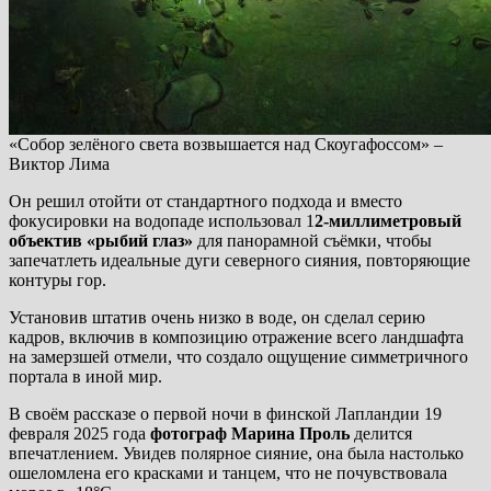
«Собор зелёного света возвышается над Скоугафоссом» –
Виктор Лима
Он решил отойти от стандартного подхода и вместо
фокусировки на водопаде использовал 1
2-миллиметровый
объектив «рыбий глаз»
для панорамной съёмки, чтобы
запечатлеть идеальные дуги северного сияния, повторяющие
контуры гор.
Установив штатив очень низко в воде, он сделал серию
кадров, включив в композицию отражение всего ландшафта
на замерзшей отмели, что создало ощущение симметричного
портала в иной мир.
В своём рассказе о первой ночи в финской Лапландии 19
февраля 2025 года
фотограф Марина Проль
делится
впечатлением. Увидев полярное сияние, она была настолько
ошеломлена его красками и танцем, что не почувствовала