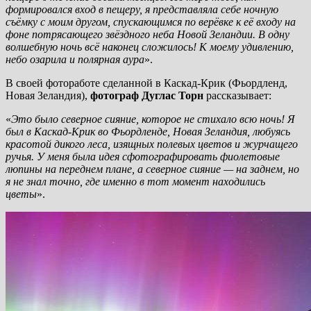
формировался вход в пещеру, я представляла себе ночную
съёмку с моим другом, спускающимся по верёвке к её входу на
фоне потрясающего звёздного неба Новой Зеландии. В одну
волшебную ночь всё наконец сложилось! К моему удивлению,
небо озарила и полярная аура
».
В своей фотоработе сделанной в Каскад-Крик (Фьордленд,
Новая Зеландия),
фотограф Дуглас Торн
рассказывает:
«
Это было северное сияние, которое не стихало всю ночь! Я
был в Каскад-Крик во Фьордленде, Новая Зеландия, любуясь
красотой дикого леса, изящных полевых цветов и журчащего
ручья. У меня была идея сфотографировать фиолетовые
люпины на переднем плане, а северное сияние — на заднем, но
я не знал точно, где именно в тот момент находились
цветы
».