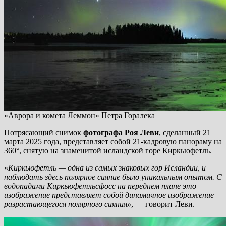
«Аврора и комета Леммон» Петра Горалека
Потрясающий снимок
фотографа Роя Леви
, сделанный 21
марта 2025 года, представляет собой 21-кадровую панораму на
360°, снятую на знаменитой исландской горе Киркьюфетль.
«
Киркьюфетль — одна из самых знаковых гор Исландии, и
наблюдать здесь полярное сияние было уникальным опытом. С
водопадами Киркьюфетльсфосс на переднем плане это
изображение представляет собой динамичное изображение
разрастающегося полярного сияния»
, — говорит Леви.