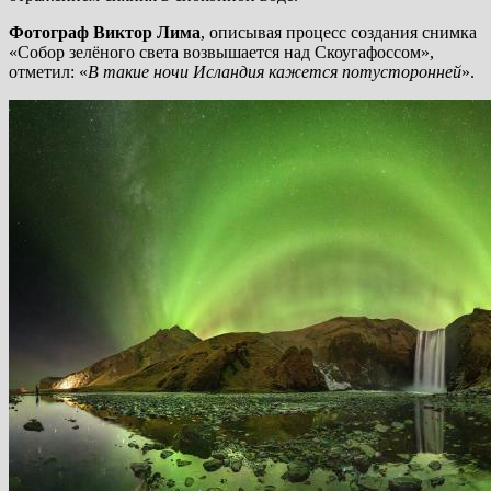
Фотограф Виктор Лима
, описывая процесс создания снимка
«Собор зелёного света возвышается над Скоугафоссом»,
отметил: «
В такие ночи Исландия кажется потусторонней
».