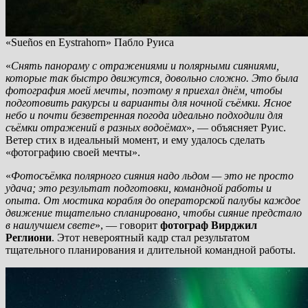
«Sueños en Eystrahorn» Пабло Руиса
«
Снять панораму с отражениями и полярными сияниями,
которые так быстро движутся, довольно сложно. Это была
фотография моей мечты, поэтому я приехал днём, чтобы
подготовить ракурсы и варианты для ночной съёмки. Ясное
небо и почти безветренная погода идеально подходили для
съёмки отражений в разных водоёмах
», — объясняет Руис.
Ветер стих в идеальный момент, и ему удалось сделать
«фотографию своей мечты».
«
Фотосъёмка полярного сияния надо льдом — это не просто
удача; это результат подготовки, командной работы и
опыта. От мостика корабля до операторской палубы каждое
движение тщательно спланировано, чтобы сияние предстало
в наилучшем свете
», — говорит
фотограф Вирджил
Реглиони
. Этот невероятный кадр стал результатом
тщательного планирования и длительной командной работы.