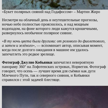
«Букет полярных сияний над Годафоссом» – Мартин Жиро
Несмотря на облачный день и неутешительные прогнозы,
ночью небо полностью прояснилось, и над мощным
водопадом, на фоне которого люди кажутся крошечными,
развернулось необычное полярное сияние.
«
В ту ночь цвета были другими: от розового до фиолетового,
а затем и зелёного
», — вспоминает автор, описывая момент,
когда после долгого ожидания в машине им удалось
запечатлеть это редкое зрелище.
Фотограф Джулио Кобьянки
запечатлел невероятную
панораму 360° на Лофотенских островах, Норвегия. Фотограф
говорит, что осень — лучшее время для съёмки как дуги
Млечного Пути, так и северного сияния, и Кобьянки
справился с этой задачей блестяще.