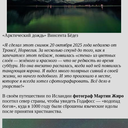
«Арктический дождь» Винсента Бёдез
«
Я сделал этот снимок 20 октября 2025 года недалеко от
Тромсё, Норвегия. За несколько секунд до того, как я
запечатлел этот пейзаж, появилась «стена» из цветных
слоёв — зелёного и красного — что не редкость во время
суббури. Но она внезапно распалась, когда над ней появилась
танцующая корона. Я видел много полярных сияний в своей
жизни, но ничего подобного. И это произошло в месте,
которое я всегда хотел сфотографировать. Всё дело в
упорстве!
»
В своём путешествии по Исландии
фотограф Мартин Жиро
посетил север страны, чтобы увидеть Годафосс — «водопад
богов», куда в 1000 году были сброшены языческие идолы
после принятия христианства.