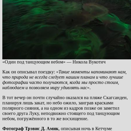
«Один под танцующим небом» — Никола Вукотич
Как он описывал поездку: «
Такие моменты напоминают нам,
что природа не всегда следует нашим планам и что лучшие
фотографии часто получаются, когда мы просто стоим,
наблюдаем и позволяем миру удивлять нас
».
В тот вечер он почти случайно оказался на пляже Скагсанден,
планируя лишь закат, но небо ожило, заиграв красками
полярного сияния, а на одном из кадров позже он заметил
своего друга Луку, неподвижно стоящего под танцующим
небом, погружённого в то же восхищение.
Фотограф Трэвис Д. Амик
, описывая ночь в Кетчуме