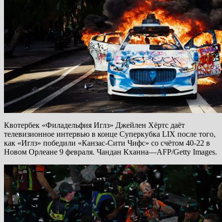
Квотербек «Филадельфия Иглз» Джейлен Хёртс даёт
телевизионное интервью в конце Суперкубка LIX после того,
как «Иглз» победили «Канзас-Сити Чифс» со счётом 40-22 в
Новом Орлеане 9 февраля. Чандан Кханна—AFP/Getty Images.