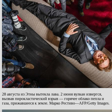
28 августа из Этны вытекла лава. 2 июня вулкан извергся,
вызвав пирокластический взрыв — горячее облако пепла и
газа, прижавшееся к земле. Марко Рестиво—AFP/Getty Images.