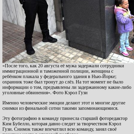
«После того, как 20 августа её мужа задержали сотрудники
иммиграционной и таможенной полиции, женщина с
ребёнком плакала у федерального здания в Нью-Йорке;
охранник тоже был тронут до слёз. На тот момент не было
информации о том, предъявлены ли задержанному какие-либо
уголовные обвинения». Фото Кэрол Гузи
Именно человеческие эмоции делают этот и многие другие
снимки из финальной сотни такими запоминающимися.
Эту фотографию в команду принесла старший фоторедактор
Ким Бубелло, которая давно следит за творчеством Кэрол
Гузи. Снимок также впечатлил всю команду, занял своё