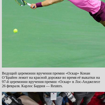
Ведущий церемонии вручения премии «Оскар» Конан
О’Брайен лежит на красной дорожке во время её выкатки на
97-й церемонии вручения премии «Оскар» в Лос-Анджелесе
26 февраля. Карлос Баррия — Reuters.