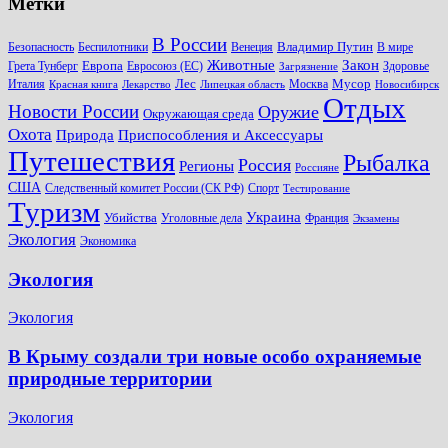
Метки
В России
Владимир Путин
Безопасность
Беспилотники
Венеция
В мире
Животные
Закон
Европа
Грета Тунберг
Евросоюз (ЕС)
Здоровье
Загрязнение
Лес
Мусор
Италия
Москва
Красная книга
Лекарство
Липецкая область
Новосибирск
Отдых
Новости России
Оружие
Окружающая среда
Охота
Природа
Приспособления и Аксессуары
Путешествия
Рыбалка
Россия
Регионы
Россияне
США
Следственный комитет России (СК РФ)
Спорт
Тестирование
Туризм
Украина
Убийства
Уголовные дела
Франция
Экзамены
Экология
Экономика
Экология
Экология
В Крыму создали три новые особо охраняемые
природные территории
Экология