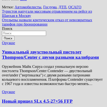
Метки:
Автомобилисты
,
Госдума
,
ДТП
,
ОСАГО
Навигация
Туристов напугали массовым отравлением на рейсе из
Шанхая в Москву
по
Отельеры назвали критическим отказ от невозвратных
записям
тарифов при бронировании
Поиск
Поиск
Оружие
Уникальный двухствольный пистолет
Thompson/Center с двумя разными калибрами
Оружейник Майк Сируа создал уникальную версию
пистолета Thompson/Center Contender — двуствольный
over/under ("вертикалка") с двумя разными патронами
кольцевого воспламенения. Платформа Contender существует
с 1967 года и известна возможностью быстро менять…
Оружие
Новый прицел SLx 4.5-27×56 FFP