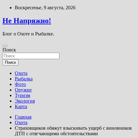
Перейти
Воскресенье, 9 августа, 2026
к
содержимому
Не Напряжно!
Блог о Охоте и Рыбалке.
Поиск
Поиск
Охота
Рыбалка
Фото
Оружие
Туризм
Экология
Карта
Главная
Охота
Страховщиков обяжут взыскивать ущерб с виновников
ДТП с отягчающими обстоятельствами