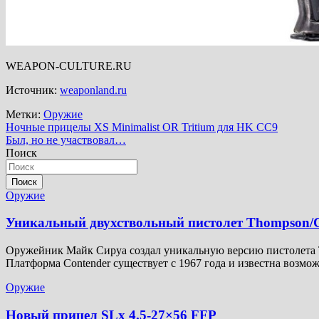
WEAPON-CULTURE.RU
Источник:
weaponland.ru
Метки:
Оружие
Навигация
Ночные прицелы XS Minimalist OR Tritium для HK CC9
Был, но не участвовал…
по
Поиск
записям
Поиск
Оружие
Уникальный двухствольный пистолет Thompson/C
Оружейник Майк Сируа создал уникальную версию пистолета Th
Платформа Contender существует с 1967 года и известна возм
Оружие
Новый прицел SLx 4.5-27×56 FFP