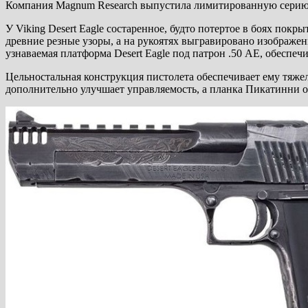
Компания Magnum Research выпустила лимитированную серию Vik
У Viking Desert Eagle состаренное, будто потертое в боях пок
древние резные узоры, а на рукоятях выгравировано изображе
узнаваемая платформа Desert Eagle под патрон .50 AE, обесп
Цельностальная конструкция пистолета обеспечивает ему тяже
дополнительно улучшает управляемость, а планка Пикатинни о