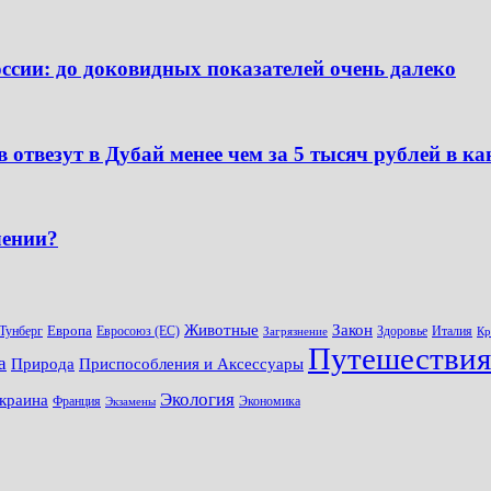
сии: до доковидных показателей очень далеко
 отвезут в Дубай менее чем за 5 тысяч рублей в к
лении?
Животные
Закон
Европа
 Тунберг
Евросоюз (ЕС)
Здоровье
Италия
Загрязнение
Кр
Путешествия
а
Природа
Приспособления и Аксессуары
Экология
краина
Франция
Экономика
Экзамены