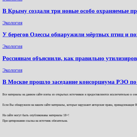
В Крыму создали три новые особо охраняемые п
Экология
У берегов Одессы обнаружили мёртвых птиц и по
Экология
Россиянам объяснили, как правильно утилизиров
Экология
В Москве прошло заседание консорциума РЭО по
Все материалы на данном сайте взяты из открытых источников и предоставляются исключительно в озна
Если Вы обнаружили на нашем сайте материалы, которые нарушают авторские права, принадлежащие В
На сайте могут быть опубликованы материалы 18+!
При цитировании ссылка на источник обязательна.