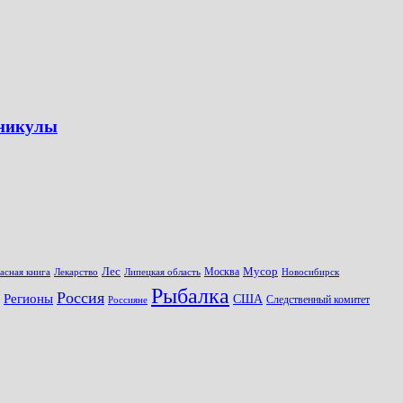
аникулы
Лес
Мусор
Москва
асная книга
Лекарство
Липецкая область
Новосибирск
Рыбалка
Россия
Регионы
США
Следственный комитет
Россияне