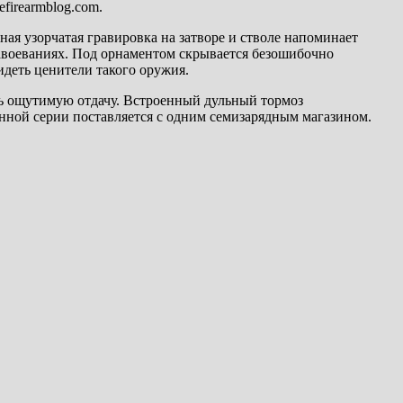
firearmblog.com.
вная узорчатая гравировка на затворе и стволе напоминает
завоеваниях. Под орнаментом скрывается безошибочно
деть ценители такого оружия.
ить ощутимую отдачу. Встроенный дульный тормоз
нной серии поставляется с одним семизарядным магазином.