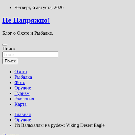
Перейти
Четверг, 6 августа, 2026
к
содержимому
Не Напряжно!
Блог о Охоте и Рыбалке.
Поиск
Поиск
Охота
Рыбалка
Фото
Оружие
Туризм
Экология
Карта
Главная
Оружие
Из Вальхаллы на рубеж: Viking Desert Eagle