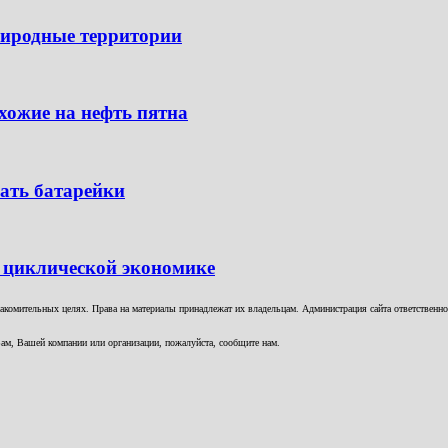
риродные территории
хожие на нефть пятна
ать батарейки
 циклической экономике
комительных целях. Права на материалы принадлежат их владельцам. Администрация сайта ответственност
ам, Вашей компании или организации, пожалуйста, сообщите нам.