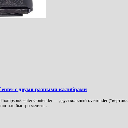
enter с двумя разными калибрами
ompson/Center Contender — двуствольный over/under ("вертика
ожностью быстро менять…