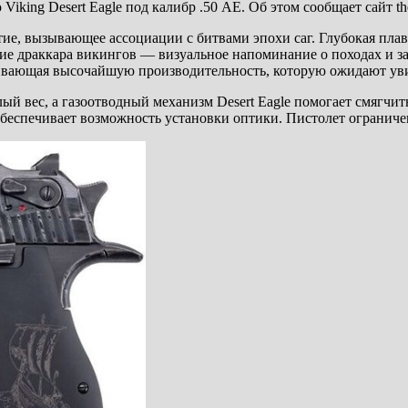
ing Desert Eagle под калибр .50 AE. Об этом сообщает сайт the
рытие, вызывающее ассоциации с битвами эпохи саг. Глубокая пла
ние драккара викингов — визуальное напоминание о походах и 
ечивающая высочайшую производительность, которую ожидают уви
лый вес, а газоотводный механизм Desert Eagle помогает смягч
беспечивает возможность установки оптики. Пистолет ограниче