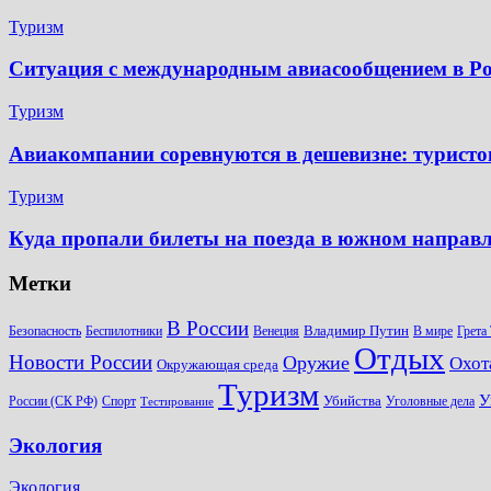
Туризм
Ситуация с международным авиасообщением в Рос
Туризм
Авиакомпании соревнуются в дешевизне: туристов
Туризм
Куда пропали билеты на поезда в южном направ
Метки
В России
Владимир Путин
Безопасность
Беспилотники
Венеция
В мире
Грета
Отдых
Новости России
Оружие
Охот
Окружающая среда
Туризм
У
Убийства
России (СК РФ)
Спорт
Уголовные дела
Тестирование
Экология
Экология