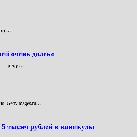
боте…
ей очень далеко
еко. В 2019…
я. Gettyimages.ru…
а 5 тысяч рублей в каникулы