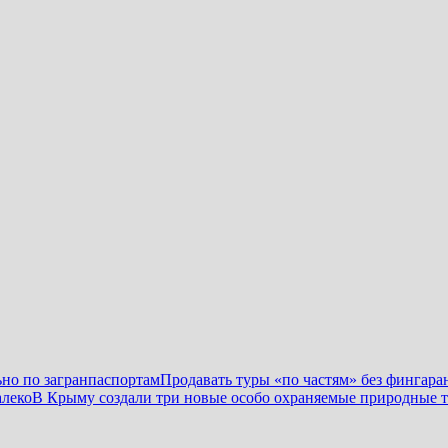
ьно по загранпаспортам
Продавать туры «по частям» без фингаран
алеко
В Крыму создали три новые особо охраняемые природные 