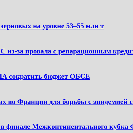
зерновых на уровне 53–55 млн т
ЕС из-за провала с репарационным кред
ША сократить бюджет ОБСЕ
ых во Франции для борьбы с эпидемией 
 в финале Межконтинентального кубк