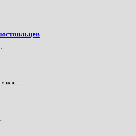
 постояльцев
…
кве можно…
й…