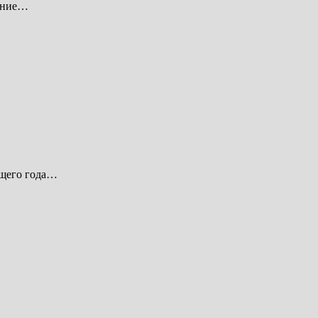
едние…
ущего года…