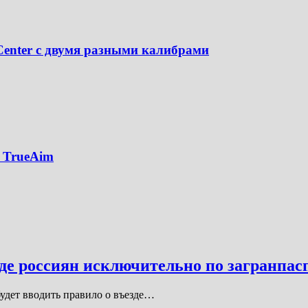
enter с двумя разными калибрами
 TrueAim
де россиян исключительно по загранпас
будет вводить правило о въезде…