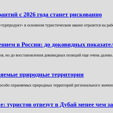
антий с 2026 года станет рискованно
 «турпродукт» в основном туристическом законе отразится на ра
ием в России: до доковидных показател
ния, но до восстановления доковидных позиций еще очень дал
аняемые природные территории
 особо охраняемых природных территорий регионального значени
 туристов отвезут в Дубай менее чем з