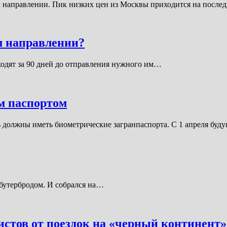
м направлении. Пик низких цен из Москвы приходится на посл
м направлении?
ходят за 90 дней до отправления нужного им…
м паспортом
ь должны иметь биометрические загранпаспорта. С 1 апреля буд
 бутербродом. И собрался на…
стов от поездок на «черный континент»