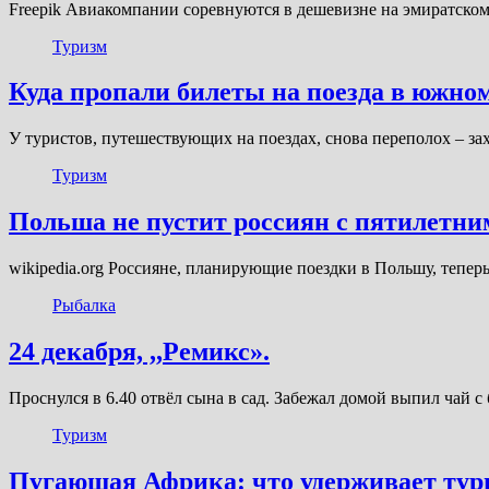
Freepik Авиакомпании соревнуются в дешевизне на эмиратско
Туризм
Куда пропали билеты на поезда в южно
У туристов, путешествующих на поездах, снова переполох – за
Туризм
Польша не пустит россиян с пятилетни
wikipedia.org Россияне, планирующие поездки в Польшу, тепер
Рыбалка
24 декабря, ,,Ремикс».
Проснулся в 6.40 отвёл сына в сад. Забежал домой выпил чай с
Туризм
Пугающая Африка: что удерживает тури